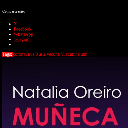
Comparte esto:
X
Facebook
WhatsApp
Telegram
Tags:
coronavirus
Rusia
vacuna
Vladimir Putín