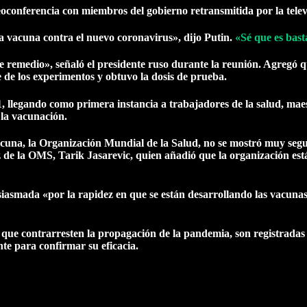
eoconferencia con miembros del gobierno retransmitida por la telev
a vacuna contra el nuevo coronavirus», dijo Putin.
«Sé que es bas
remedio», señaló el presidente ruso durante la reunión. Agregó 
 de los experimentos y obtuvo la dosis de prueba.
1, llegando como primera instancia a trabajadores de la salud, maes
 la vacunación.
vacuna, la Organización Mundial de la Salud, no se mostró muy seg
z de la OMS, Tarik Jasarevic, quien añadió que la organización está
usiasmada «por la rapidez en que se están desarrollando las vacunas
ue contrarresten la propagación de la pandemia, son registradas e
te para confirmar su eficacia.